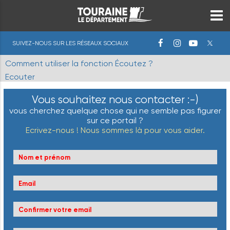
SUIVEZ-NOUS SUR LES RÉSEAUX SOCIAUX
Comment utiliser la fonction Écoutez ?
Ecouter
Vous souhaitez nous contacter :-)
vous cherchez quelque chose qui ne semble pas figurer
sur ce portail ?
Ecrivez-nous ! Nous sommes là pour vous aider.