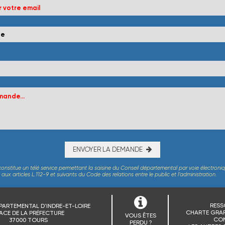
ENVOYER LA DEMANDE
constitue un télé service permettant la saisine du Conseil départemental par voie électroni
x articles L.112-9 et suivants du Code des relations entre le public et l’administration.
RESS
PARTEMENTAL D'INDRE-ET-LOIRE
CHARTE GRAP
ACE DE LA PRÉFECTURE
VOUS ÊTES
CO
37000 TOURS
PERDU ?