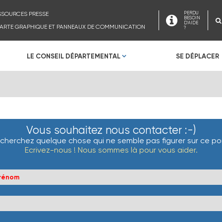
SSOURCES PRESSE
PERDU
BESOIN
D'AIDE
ARTE GRAPHIQUE ET PANNEAUX DE COMMUNICATION
?
LE CONSEIL DÉPARTEMENTAL
SE DÉPLACER
Vous souhaitez nous contacter :-)
cherchez quelque chose qui ne semble pas figurer sur ce por
Ecrivez-nous ! Nous sommes là pour vous aider.