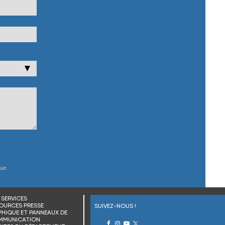
▼
que
SERVICES
OURCES PRESSE
SUIVEZ-NOUS !
HIQUE ET PANNEAUX DE
MMUNICATION