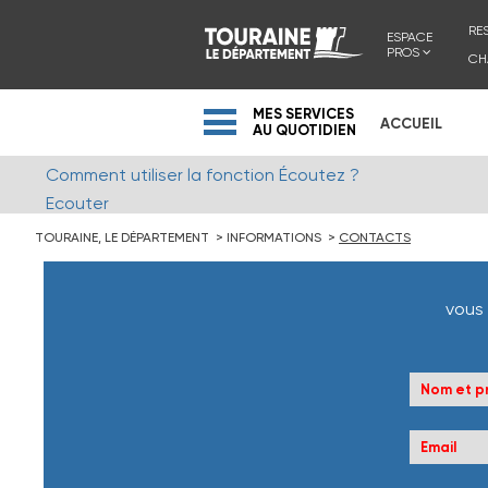
RE
ESPACE
PROS
CH
MES SERVICES
ACCUEIL
AU QUOTIDIEN
Comment utiliser la fonction Écoutez ?
Ecouter
TOURAINE, LE DÉPARTEMENT
INFORMATIONS
CONTACTS
vous 