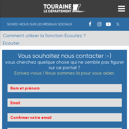
SUIVEZ-NOUS SUR LES RÉSEAUX SOCIAUX
Comment utiliser la fonction Écoutez ?
Ecouter
Vous souhaitez nous contacter :-)
vous cherchez quelque chose qui ne semble pas figurer
sur ce portail ?
Ecrivez-nous ! Nous sommes là pour vous aider.