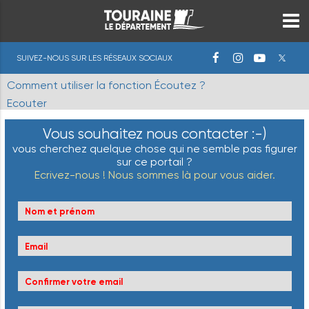
SUIVEZ-NOUS SUR LES RÉSEAUX SOCIAUX
Comment utiliser la fonction Écoutez ?
Ecouter
Vous souhaitez nous contacter :-)
vous cherchez quelque chose qui ne semble pas figurer
sur ce portail ?
Ecrivez-nous ! Nous sommes là pour vous aider.