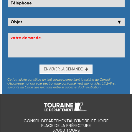
▼
ENVOYER LA DEMANDE
Ce formulaire constitue un télé service permettant la saisine du Conseil
départemental par voie électronique conformément aux articles L.112-9 et
suivants du Code des relations entre le public et l’administration.
CONSEIL DÉPARTEMENTAL D'INDRE-ET-LOIRE
PLACE DE LA PRÉFECTURE
37000 TOURS