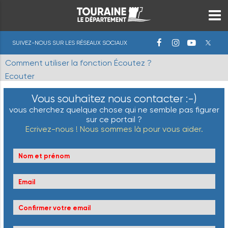
SUIVEZ-NOUS SUR LES RÉSEAUX SOCIAUX
Comment utiliser la fonction Écoutez ?
Ecouter
Vous souhaitez nous contacter :-)
vous cherchez quelque chose qui ne semble pas figurer
sur ce portail ?
Ecrivez-nous ! Nous sommes là pour vous aider.