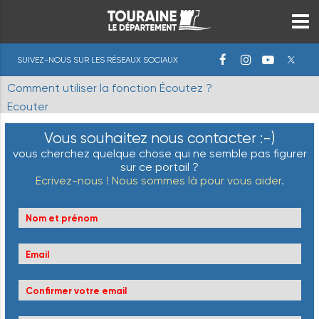
SUIVEZ-NOUS SUR LES RÉSEAUX SOCIAUX
Comment utiliser la fonction Écoutez ?
Ecouter
Vous souhaitez nous contacter :-)
vous cherchez quelque chose qui ne semble pas figurer
sur ce portail ?
Ecrivez-nous ! Nous sommes là pour vous aider.