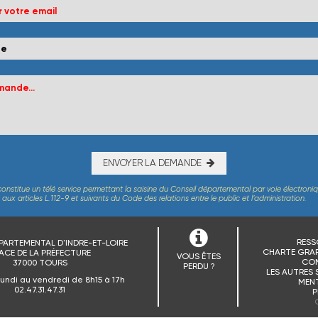
ENVOYER LA DEMANDE
constitue un télé service permettant la saisine du Conseil départemental par voie électroni
x articles L.112-9 et suivants du Code des relations entre le public et l’administration.
RESS
PARTEMENTAL D'INDRE-ET-LOIRE
CHARTE GRAP
ACE DE LA PRÉFECTURE
VOUS ÊTES
CO
37000 TOURS
PERDU ?
LES AUTRES 
lundi au vendredi de 8h15 à 17h
MENT
02.47.31.47.31
P