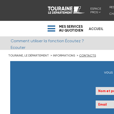
RE
ESPACE
PROS
CH
MES SERVICES
ACCUEIL
AU QUOTIDIEN
Comment utiliser la fonction Écoutez ?
Ecouter
TOURAINE, LE DÉPARTEMENT
INFORMATIONS
CONTACTS
vous 