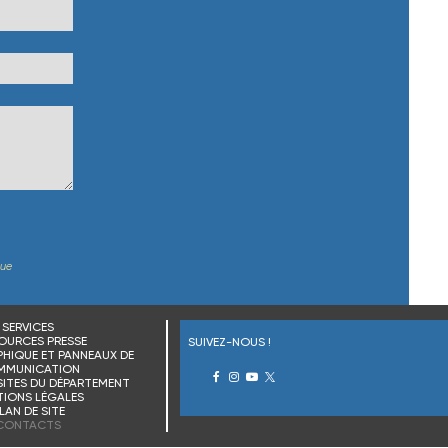
que
SERVICES
OURCES PRESSE
SUIVEZ-NOUS !
HIQUE ET PANNEAUX DE
MMUNICATION
SITES DU DÉPARTEMENT
IONS LÉGALES
LAN DE SITE
CONTACTS