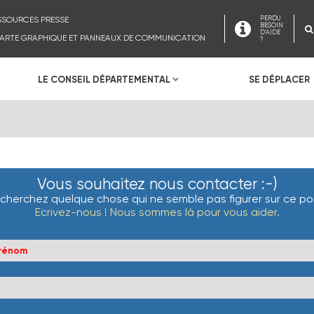
SSOURCES PRESSE
PERDU
BESOIN
D'AIDE
ARTE GRAPHIQUE ET PANNEAUX DE COMMUNICATION
?
LE CONSEIL DÉPARTEMENTAL
SE DÉPLACER
Vous souhaitez nous contacter :-)
cherchez quelque chose qui ne semble pas figurer sur ce por
Ecrivez-nous ! Nous sommes là pour vous aider.