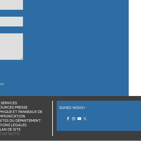
que
SERVICES
OURCES PRESSE
SUIVEZ-NOUS !
HIQUE ET PANNEAUX DE
MMUNICATION
SITES DU DÉPARTEMENT
IONS LÉGALES
LAN DE SITE
CONTACTS