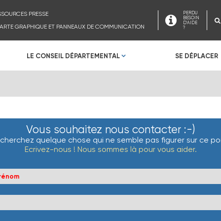
SSOURCES PRESSE
PERDU
BESOIN
D'AIDE
ARTE GRAPHIQUE ET PANNEAUX DE COMMUNICATION
?
LE CONSEIL DÉPARTEMENTAL
SE DÉPLACER
Vous souhaitez nous contacter :-)
cherchez quelque chose qui ne semble pas figurer sur ce por
Ecrivez-nous ! Nous sommes là pour vous aider.