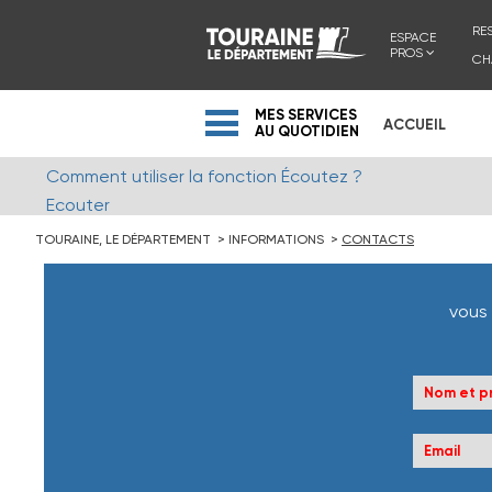
RE
ESPACE
PROS
CH
MES SERVICES
ACCUEIL
AU QUOTIDIEN
Comment utiliser la fonction Écoutez ?
Ecouter
TOURAINE, LE DÉPARTEMENT
INFORMATIONS
CONTACTS
vous 