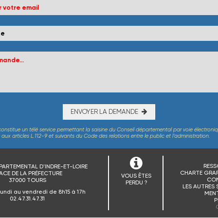
ENVOYER LA DEMANDE
constitue un télé service permettant la saisine du Conseil départemental par voie électroni
x articles L.112-9 et suivants du Code des relations entre le public et l’administration.
RESS
PARTEMENTAL D'INDRE-ET-LOIRE
CHARTE GRAP
ACE DE LA PRÉFECTURE
VOUS ÊTES
CO
37000 TOURS
PERDU ?
LES AUTRES 
lundi au vendredi de 8h15 à 17h
MENT
02.47.31.47.31
P