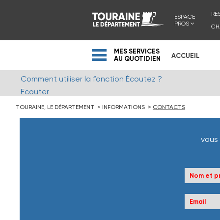
RE
ESPACE
PROS
CH
MES SERVICES
ACCUEIL
AU QUOTIDIEN
Comment utiliser la fonction Écoutez ?
Ecouter
TOURAINE, LE DÉPARTEMENT
INFORMATIONS
CONTACTS
vous 