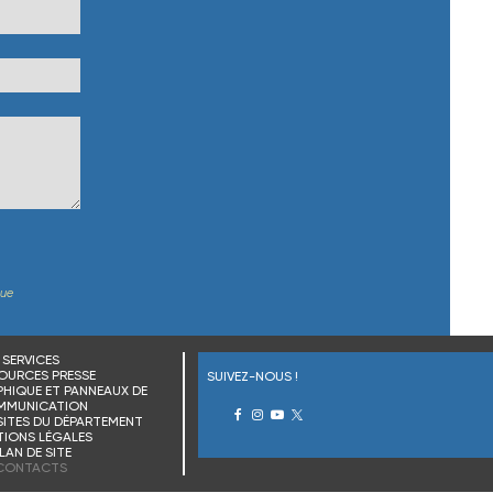
que
SERVICES
OURCES PRESSE
SUIVEZ-NOUS !
HIQUE ET PANNEAUX DE
MMUNICATION
SITES DU DÉPARTEMENT
IONS LÉGALES
LAN DE SITE
CONTACTS