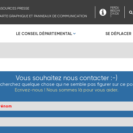
SSOURCES PRESSE
PERDU
BESOIN
D'AIDE
ARTE GRAPHIQUE ET PANNEAUX DE COMMUNICATION
?
LE CONSEIL DÉPARTEMENTAL
SE DÉPLACER
Vous souhaitez nous contacter :-)
cherchez quelque chose qui ne semble pas figurer sur ce por
Ecrivez-nous ! Nous sommes là pour vous aider.