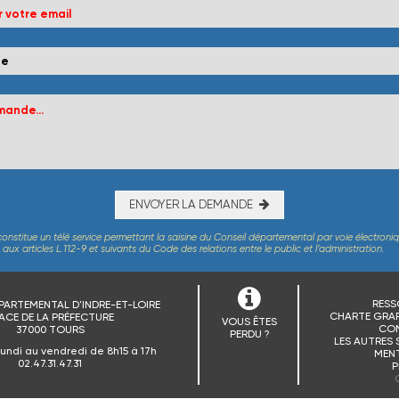
ENVOYER LA DEMANDE
constitue un télé service permettant la saisine du Conseil départemental par voie électroni
x articles L.112-9 et suivants du Code des relations entre le public et l’administration.
RESS
PARTEMENTAL D'INDRE-ET-LOIRE
CHARTE GRAP
ACE DE LA PRÉFECTURE
VOUS ÊTES
CO
37000 TOURS
PERDU ?
LES AUTRES 
lundi au vendredi de 8h15 à 17h
MENT
02.47.31.47.31
P