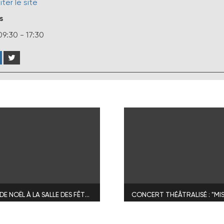
iter le site
s
09:30 - 17:30
CABARET DE NOËL À LA SALLE DES FÊTES DE NOIZAY
CONCERT THÉÂTRALISÉ : "MI