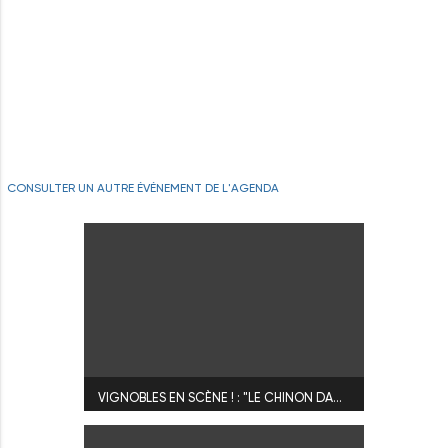
CONSULTER UN AUTRE ÉVÉNEMENT DE L'AGENDA
VIGNOBLES EN SCÈNE ! : "LE CHINON DANS TOUS SES ÉTATS"