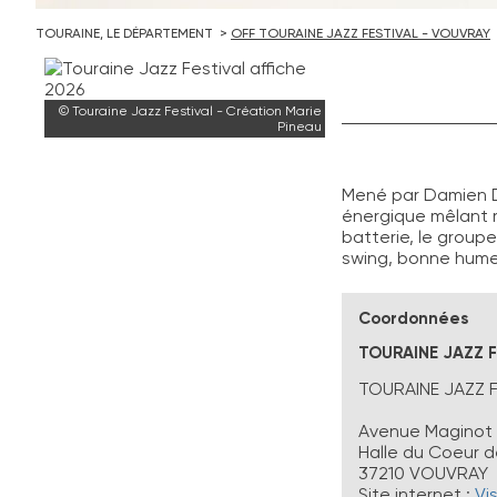
TOURAINE, LE DÉPARTEMENT
OFF TOURAINE JAZZ FESTIVAL - VOUVRAY
© Touraine Jazz Festival - Création Marie
Pineau
Mené par Damien D
énergique mêlant r
batterie, le group
swing, bonne humeu
Coordonnées
TOURAINE JAZZ F
TOURAINE JAZZ F
Avenue Maginot
Halle du Coeur de
37210
VOUVRAY
Site internet :
Vis