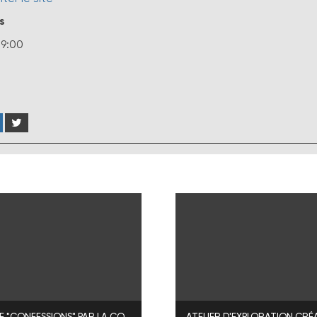
s
19:00
SPECTACLE "CONFESSIONS" PAR LA COMPAGNIE BOISTONTHÉ
ATELIER D'EXPLORATION CRÉ