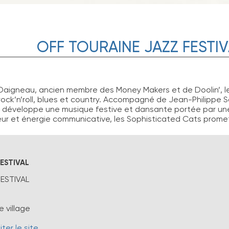
OFF TOURAINE JAZZ FESTI
aigneau, ancien membre des Money Makers et de Doolin’, le 
ock’n’roll, blues et country. Accompagné de Jean-Philippe So
e développe une musique festive et dansante portée par un
r et énergie communicative, les Sophisticated Cats promet
ESTIVAL
ESTIVAL
 village
iter le site