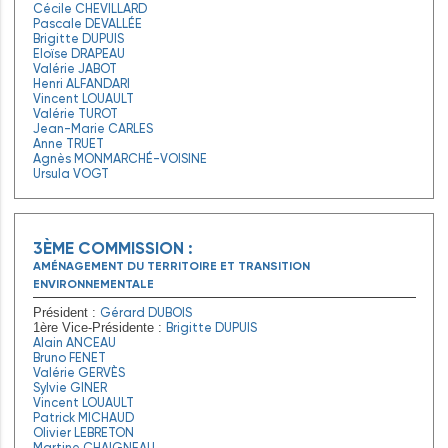
Cécile CHEVILLARD
Pascale DEVALLÉE
Brigitte DUPUIS
Eloïse DRAPEAU
Valérie JABOT
Henri ALFANDARI
Vincent LOUAULT
Valérie TUROT
Jean-Marie CARLES
Anne TRUET
Agnès MONMARCHÉ-VOISINE
Ursula VOGT
3ÈME COMMISSION :
AMÉNAGEMENT DU TERRITOIRE ET TRANSITION
ENVIRONNEMENTALE
Gérard DUBOIS
Président :
Brigitte DUPUIS
1ère Vice-Présidente :
Alain ANCEAU
Bruno FENET
Valérie GERVÈS
Sylvie GINER
Vincent LOUAULT
Patrick MICHAUD
Olivier LEBRETON
Martine CHAIGNEAU