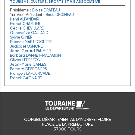
TOURISME, CULTURE, SPORTS ET VIE ASSOCIATIVE
Eloïse DRAPEAU
Présidente :
Brice DROINEAU
1er Vice-Président :
Henri ALFANDARI
Franck CHARTIER
Cécile CHEVILLARD
Geneviève GALLAND
Sylvie GINER
Etienne MARTEGOUTTE
Judicaël OSMOND
Jean-Gérard PAUMIER
Barbara DARNET-MALAQUIN
Olivier LEBRETON
Jean-Marie CARLES
Bernard DESROSIERS
François LAFOURCADE
Franck GAGNAIRE
CONSEIL DÉPARTEMENTAL D'INDRE-ET-LOIRE
PLACE DE LA PRÉFECTURE
37000 TOURS