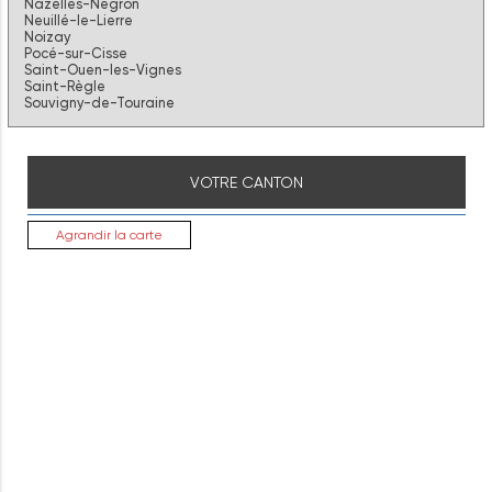
Nazelles-Négron
Neuillé-le-Lierre
Noizay
Pocé-sur-Cisse
Saint-Ouen-les-Vignes
Saint-Règle
Souvigny-de-Touraine
VOTRE CANTON
Agrandir la carte