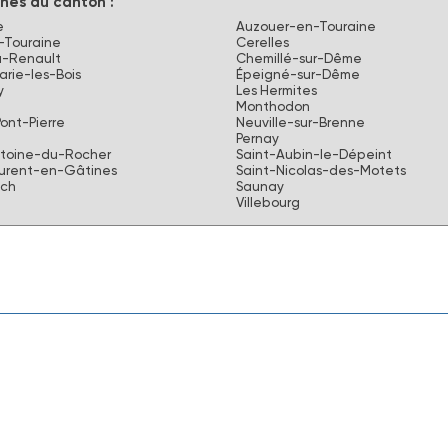
es du canton :
e
Auzouer-en-Touraine
-Touraine
Cerelles
-Renault
Chemillé-sur-Dême
rie-les-Bois
Épeigné-sur-Dême
y
Les Hermites
Monthodon
Pont-Pierre
Neuville-sur-Brenne
Pernay
ntoine-du-Rocher
Saint-Aubin-le-Dépeint
aurent-en-Gâtines
Saint-Nicolas-des-Motets
och
Saunay
Villebourg