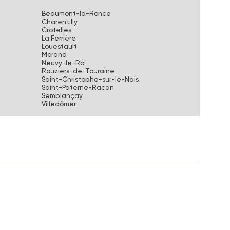
Beaumont-la-Ronce
Charentilly
Crotelles
La Ferrière
Louestault
Morand
Neuvy-le-Roi
Rouziers-de-Touraine
Saint-Christophe-sur-le-Nais
Saint-Paterne-Racan
Semblançay
Villedômer