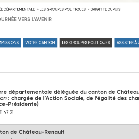
ÉE DÉPARTEMENTALE
LES GROUPES POLITIQUES
BRIGITTE DUPUIS
URNÉE VERS L'AVENIR
MMISSIONS
VOTRE CANTON
LES GROUPES POLITIQUES
ASSISTER À
lère départementale déléguée du canton de Châtea
ion
: chargée de l’Action Sociale, de l’égalité des c
ce-Présidente)
31 47 31
ton de Château-Renault