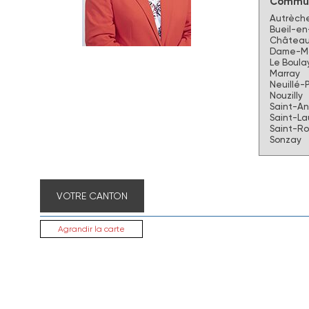
Commun
Autrèch
Bueil-en
Château
Dame-Ma
Le Boula
Marray
Neuillé-
Nouzilly
Saint-A
Saint-L
Saint-R
Sonzay
VOTRE CANTON
Agrandir la carte