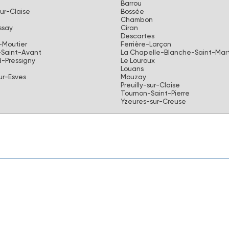
Barrou
ur-Claise
Bossée
Chambon
say
Ciran
Descartes
-Moutier
Ferrière-Larçon
-Saint-Avant
La Chapelle-Blanche-Saint-Mart
-Pressigny
Le Louroux
Louans
ur-Esves
Mouzay
Preuilly-sur-Claise
Tournon-Saint-Pierre
Yzeures-sur-Creuse