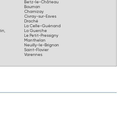
Betz-le-Château
Bournan
Charnizay
Civray-sur-Esves
Draché
La Celle-Guénand
in,
La Guerche
Le Petit-Pressigny
Manthelan
Neuilly-le-Brignon
Saint-Flovier
Varennes