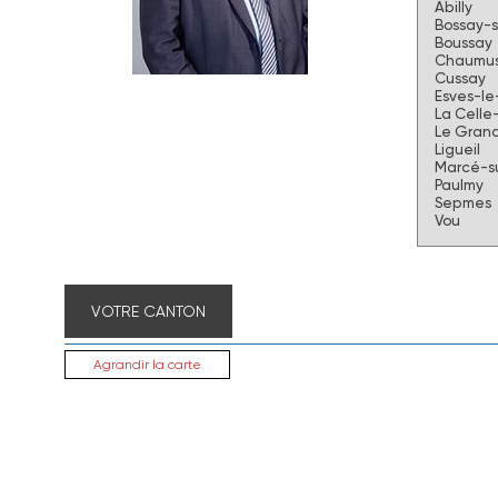
Abilly
Bossay-s
Boussay
Chaumus
Cussay
Esves-le
La Celle
Le Grand
Ligueil
Marcé-s
Paulmy
Sepmes
Vou
VOTRE CANTON
Agrandir la carte