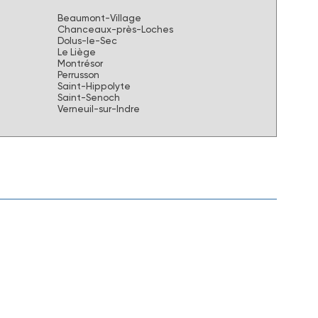
Beaumont-Village
Chanceaux-près-Loches
Dolus-le-Sec
Le Liège
Montrésor
Perrusson
Saint-Hippolyte
Saint-Senoch
Verneuil-sur-Indre