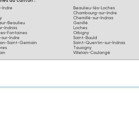
es du canton :
-Indre
Beaulieu-lès-Loches
Chambourg-sur-Indre
y
Chemillé-sur-Indrois
-sur-Beaulieu
Genillé
r-Indrois
Loches
les-Fontaines
Orbigny
sur-Indre
Saint-Bauld
ean-Saint-Germain
Saint-Quentin-sur-Indrois
res
Tauxigny
ain
Villeloin-Coulangé