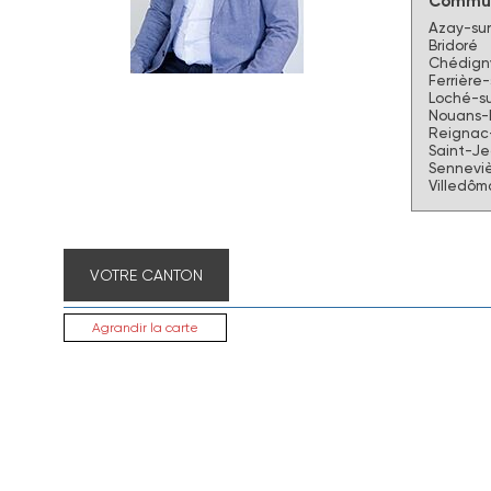
Commun
Azay-sur
Bridoré
Chédign
Ferrière
Loché-su
Nouans-
Reignac-
Saint-J
Senneviè
Villedôm
VOTRE CANTON
Agrandir la carte