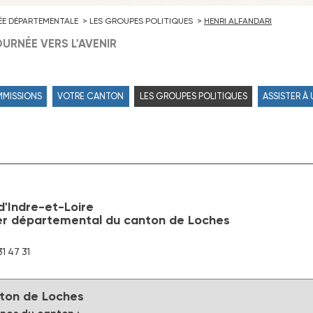
ÉE DÉPARTEMENTALE
LES GROUPES POLITIQUES
HENRI ALFANDARI
URNÉE VERS L'AVENIR
MMISSIONS
VOTRE CANTON
LES GROUPES POLITIQUES
ASSISTER À
'Indre-et-Loire
er départemental du canton de Loches
31 47 31
ton de Loches