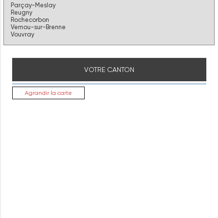
Parçay-Meslay
Reugny
Rochecorbon
Vernou-sur-Brenne
Vouvray
VOTRE CANTON
Agrandir la carte