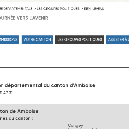
ÉE DÉPARTEMENTALE
LES GROUPES POLITIQUES
RÉMI LEVEAU
URNÉE VERS L'AVENIR
MMISSIONS
VOTRE CANTON
LES GROUPES POLITIQUES
ASSISTER À
er départemental du canton d'Amboise
31 47 31
ton de Amboise
es du canton :
Cangey