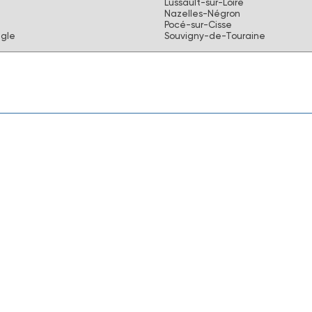
Lussault-sur-Loire
Nazelles-Négron
Pocé-sur-Cisse
gle
Souvigny-de-Touraine