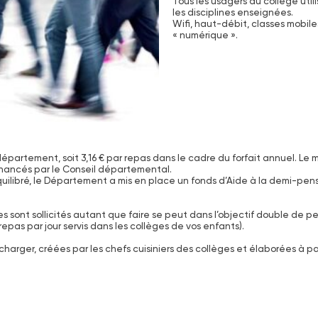
Tous les usagers du collège util
les disciplines enseignées.
Wifi, haut-débit, classes mobil
« numérique ».
épartement, soit 3,16 € par repas dans le cadre du forfait annuel. Le ma
t financés par le Conseil départemental.
quilibré, le Département a mis en place un fonds d’Aide à la demi-pe
s sont sollicités autant que faire se peut dans l’objectif double de p
pas par jour servis dans les collèges de vos enfants).
arger, créées par les chefs cuisiniers des collèges et élaborées à par