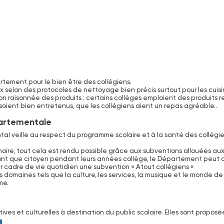
tement pour le bien être des collégiens.
elon des protocoles de nettoyage bien précis surtout pour les cuisine
ation raisonnée des produits ; certains collèges emploient des produits
oient bien entretenus, que les collégiens aient un repas agréable..
partementale
 veille au respect du programme scolaire et à la santé des collégiens
inoire, tout cela est rendu possible grâce aux subventions allouées aux
tant que citoyen pendant leurs années collège, le Département peut a
r cadre de vie quotidien une subvention « Atout collégiens »
 domaines tels que la culture, les services, la musique et le monde de 
me.
es et culturelles à destination du public scolaire. Elles sont propos