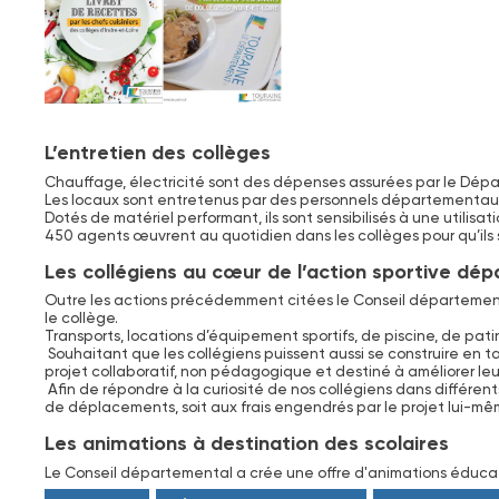
L’entretien des collèges
Chauffage, électricité sont des dépenses assurées par le Dépar
Les locaux sont entretenus par des personnels départementaux s
Dotés de matériel performant, ils sont sensibilisés à une utilis
450 agents œuvrent au quotidien dans les collèges pour qu’ils s
Les collégiens au cœur de l’action sportive dé
Outre les actions précédemment citées le Conseil départemental
le collège.
Transports, locations d’équipement sportifs, de piscine, de pat
Souhaitant que les collégiens puissent aussi se construire en 
projet collaboratif, non pédagogique et destiné à améliorer leu
Afin de répondre à la curiosité de nos collégiens dans différents
de déplacements, soit aux frais engendrés par le projet lui-mê
Les animations à destination des scolaires
Le Conseil départemental a crée une offre d'animations éducativ