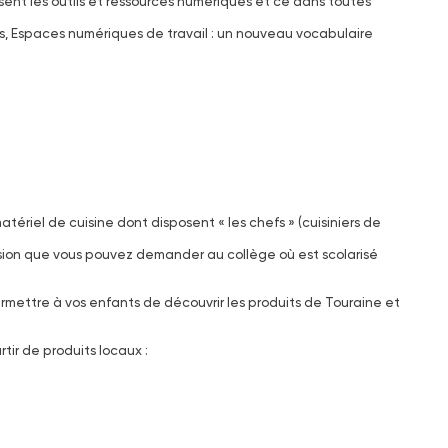
isent les outils et ressources numériques et ce dans toutes
es, Espaces numériques de travail : un nouveau vocabulaire
tériel de cuisine dont disposent « les chefs » (cuisiniers de
nsion que vous pouvez demander au collège où est scolarisé
ermettre à vos enfants de découvrir les produits de Touraine et
tir de produits locaux :