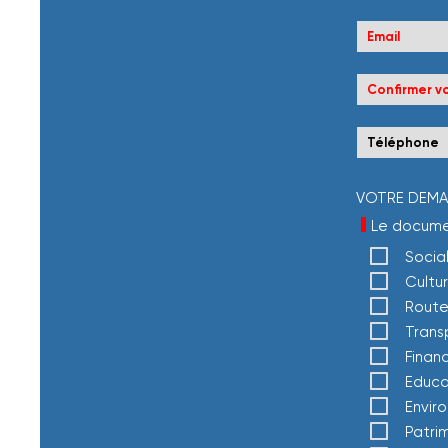
VOTRE DEMA
Champ oblig
*
Le docume
Socia
Cultu
Route
Trans
Finan
Educa
Envir
Patri