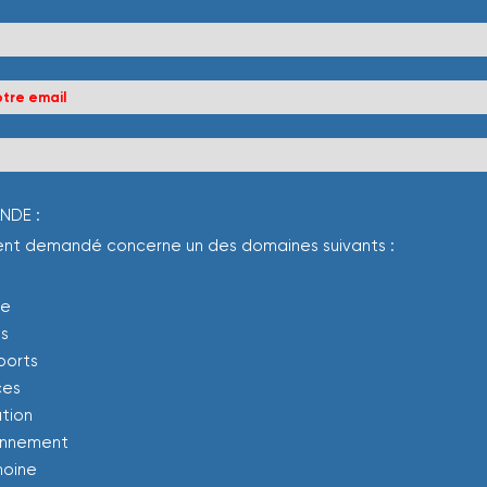
NDE :
atoire
nt demandé concerne un des domaines suivants :
l
re
s
ports
ces
tion
onnement
moine