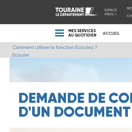
RE
ESPACE
PROS
CH
MES SERVICES
ACCUEIL
AU QUOTIDIEN
Comment utiliser la fonction Écoutez ?
Ecouter
DEMANDE DE CO
D'UN DOCUMENT 