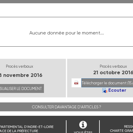
Aucune donnée pour le moment...
Procès verbaux
Procès verbaux
21 octobre 201
8 novembre 2016
Télécharger le document
(15
ISUALISER LE DOCUMENT
Ecouter
CONSULTER DAVANTAGE D'ARTICLES ?
RESS
PARTEMENTAL D'INDRE-ET-LOIRE
CHARTE GRAP
ACE DE LA PRÉFECTURE
VOUS ÊTES