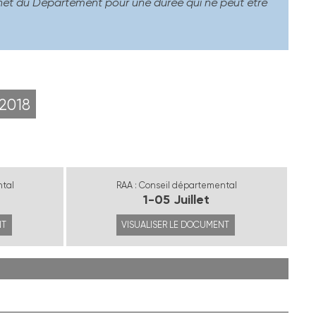
ternet du Département pour une durée qui ne peut être
2018
ntal
RAA : Conseil départemental
1-05 Juillet
NT
VISUALISER LE DOCUMENT