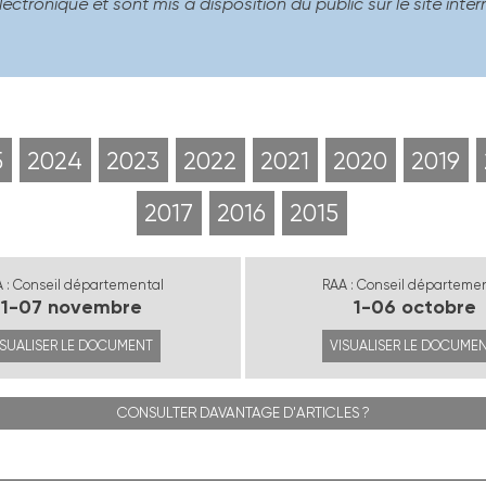
lectronique et sont mis à disposition du public sur le site in
5
2024
2023
2022
2021
2020
2019
2017
2016
2015
 : Conseil départemental
RAA : Conseil départeme
1-07 novembre
1-06 octobre
ISUALISER LE DOCUMENT
VISUALISER LE DOCUME
CONSULTER DAVANTAGE D'ARTICLES ?