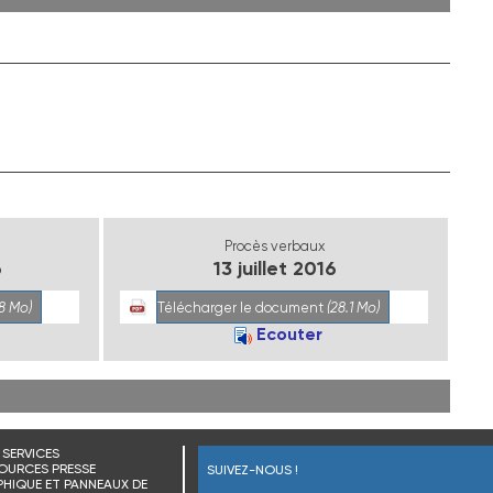
Procès verbaux
6
13 juillet 2016
.8 Mo)
Télécharger le document
(28.1 Mo)
Ecouter
SERVICES
OURCES PRESSE
SUIVEZ-NOUS !
HIQUE ET PANNEAUX DE