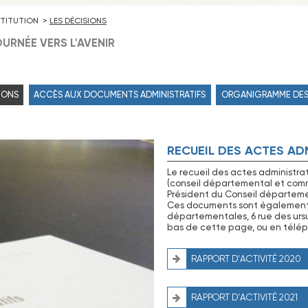
NSTITUTION
LES DÉCISIONS
URNÉE VERS L'AVENIR
IONS
ACCÈS AUX DOCUMENTS ADMINISTRATIFS
ORGANIGRAMME DES
RECUEIL DES ACTES AD
Le recueil des actes administra
(conseil départemental et commi
Président du Conseil départemen
Ces documents sont également à 
départementales, 6 rue des ursu
bas de cette page, ou en télép
RAPPORT D'ACTIVITÉ 2020
RAPPORT D'ACTIVITÉ 2021