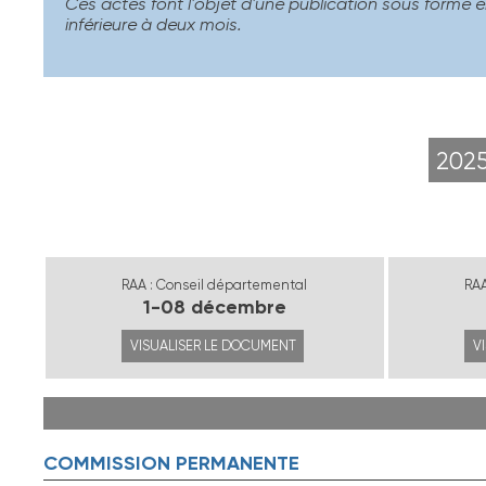
Ces actes font l'objet d'une publication sous forme é
inférieure à deux mois.
202
RAA : Conseil départemental
RAA
1-08 décembre
VISUALISER LE DOCUMENT
V
COMMISSION PERMANENTE