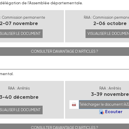
a délégation de l’Assemblée départementale.
 : Commission permanente
RAA : Commission perman
2-07 novembre
2-06 octobre
ISUALISER LE DOCUMENT
VISUALISER LE DOCUME
CONSULTER DAVANTAGE D'ARTICLES ?
emental.
RAA : Arrêtés
RAA : Arrêtés
3-39 novembr
3-40 décembre
Télécharger le document
(43
ISUALISER LE DOCUMENT
Ecouter
CONSULTER DAVANTAGE D'ARTICLES ?