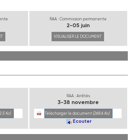
ente
RAA : Commission permanente
2-05 juin
NT
VISUALISER LE DOCUMENT
RAA : Arrêtés
e
3-38 novembre
2.5 Ko)
Télécharger le document
(268.6 Ko)
Ecouter