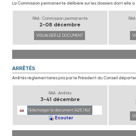
La Commission permanente délibère sur les dossiers dont elle 
RAA : Commission permanente
RAA
2-08 décembre
VISUALISER LE DOCUMENT
V
ARRÊTÉS
Arrêtés règlementaires pris par le Président du Conseil départ
RAA : Arrêtés
3-41 décembre
Télécharger le document
(425.1 Ko)
V
Ecouter