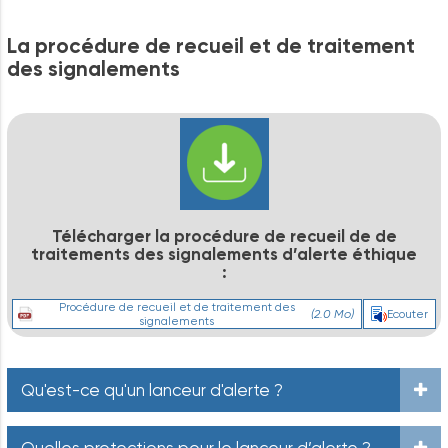
La
procédure
de
recueil
et
de
traitement
des
signalements
Télécharger
la
procédure
de
recueil
de
de
traitements
des
signalements
d’alerte
éthique
:
Procédure de recueil et de traitement des
(2.0 Mo)
Ecouter
signalements
Qu'est-ce qu'un lanceur d'alerte ?