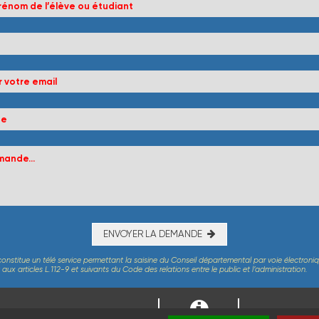
ENVOYER LA DEMANDE
constitue un télé service permettant la saisine du Conseil départemental par voie électroni
x articles L.112-9 et suivants du Code des relations entre le public et l’administration.
RESS
PARTEMENTAL D'INDRE-ET-LOIRE