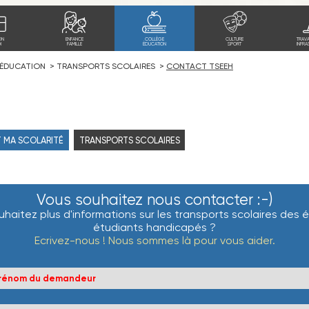
ON
ENFANCE
COLLÈGE
CULTURE
TRAV
I
FAMILLE
ÉDUCATION
SPORT
INFRA
 ÉDUCATION
TRANSPORTS SCOLAIRES
CONTACT TSEEH
 MA SCOLARITÉ
TRANSPORTS SCOLAIRES
Vous souhaitez nous contacter :-)
haitez plus d'informations sur les transports scolaires des 
étudiants handicapés ?
Ecrivez-nous ! Nous sommes là pour vous aider.