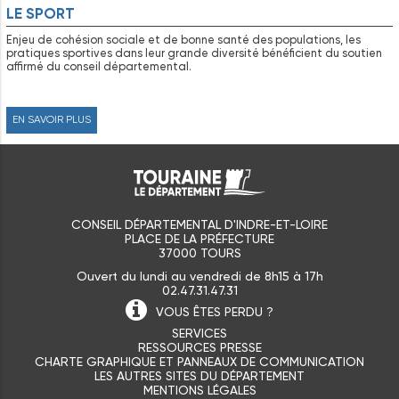
LE SPORT
Enjeu de cohésion sociale et de bonne santé des populations, les
pratiques sportives dans leur grande diversité bénéficient du soutien
affirmé du conseil départemental.
EN SAVOIR PLUS
CONSEIL DÉPARTEMENTAL D'INDRE-ET-LOIRE
PLACE DE LA PRÉFECTURE
37000 TOURS
Ouvert du lundi au vendredi de 8h15 à 17h
02.47.31.47.31
VOUS ÊTES
PERDU ?
SERVICES
RESSOURCES PRESSE
CHARTE GRAPHIQUE ET PANNEAUX DE COMMUNICATION
LES AUTRES SITES DU DÉPARTEMENT
MENTIONS LÉGALES