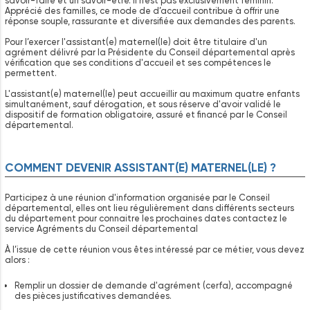
savoir-faire et un savoir-être. Il n’est pas exclusivement féminin.
Apprécié des familles, ce mode de d’accueil contribue à offrir une
réponse souple, rassurante et diversifiée aux demandes des parents.
Pour l’exercer l'assistant(e) maternel(le) doit être titulaire d'un
agrément délivré par la Présidente du Conseil départemental après
vérification que ses conditions d'accueil et ses compétences le
permettent.
L'assistant(e) maternel(le) peut accueillir au maximum quatre enfants
simultanément, sauf dérogation, et sous réserve d'avoir validé le
dispositif de formation obligatoire, assuré et financé par le Conseil
départemental.
COMMENT DEVENIR ASSISTANT(E) MATERNEL(LE) ?
Participez à une réunion d'information organisée par le Conseil
départemental, elles ont lieu régulièrement dans différents secteurs
du département pour connaitre les prochaines dates contactez le
service Agréments du Conseil départemental
À l’issue de cette réunion vous êtes intéressé par ce métier, vous devez
alors :
Remplir un dossier de demande d'agrément (cerfa), accompagné
des pièces justificatives demandées.