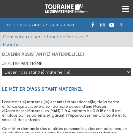
SUIVEZ-NOUS SUR LES RÉSEAUX SOCIAUX
Comment utiliser la fonction Écoutez ?
Ecouter
DEVENIR ASSISTANT(E) MATERNEL(LLE)
JE FILTRE PAR THÈME :
LE MÉTIER D’ASSISTANT MATERNEL
L’assistant(e) maternel(le) est un(e) professionnel(le) de la petite
enfance qui accueille à son domicile ou sein d’une Maison
d’Assistantes Maternelles (MAM) 2 à 4 enfants de 0 à 18 ans. Il est
employé par les parents et garantit l’épanouissement, la santé et la
sécurité des enfants.
Ce métier demande des qualités personnelles, des compétences, un