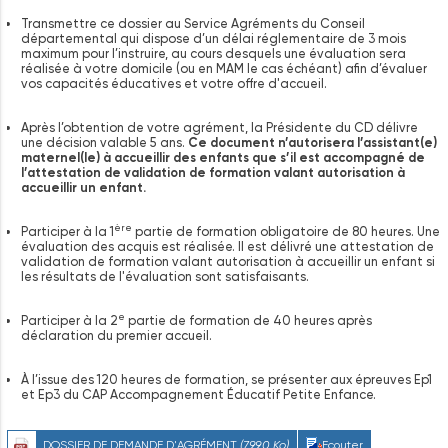
Transmettre ce dossier au Service Agréments du Conseil
départemental qui dispose d’un délai réglementaire de 3 mois
maximum pour l’instruire, au cours desquels une évaluation sera
réalisée à votre domicile (ou en MAM le cas échéant) afin d’évaluer
vos capacités éducatives et votre offre d'accueil.
Après l’obtention de votre agrément, la Présidente du CD délivre
une décision valable 5 ans.
Ce document n’autorisera l’assistant(e)
maternel(le) à accueillir des enfants que s’il est accompagné de
l’attestation de validation de formation valant autorisation à
accueillir un enfant.
ère
Participer à la 1
partie de formation obligatoire de 80 heures. Une
évaluation des acquis est réalisée. Il est délivré une attestation de
validation de formation valant autorisation à accueillir un enfant si
les résultats de l'évaluation sont satisfaisants.
e
Participer à la 2
partie de formation de 40 heures après
déclaration du premier accueil.
À l’issue des 120 heures de formation, se présenter aux épreuves Ep1
et Ep3 du CAP Accompagnement Éducatif Petite Enfance.
DOSSIER DE DEMANDE D'AGRÉMENT
(799.0 Ko)
Ecouter