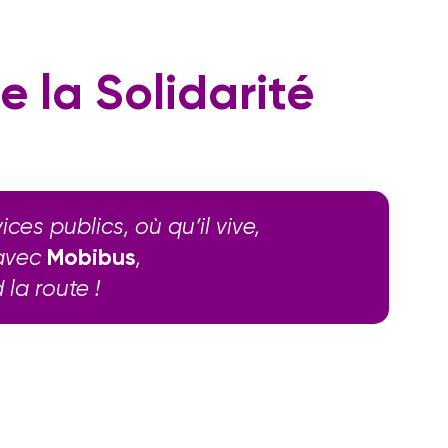
e
la
Solidarité
es publics, où qu’il vive,
 avec
Mobibus
,
la route !