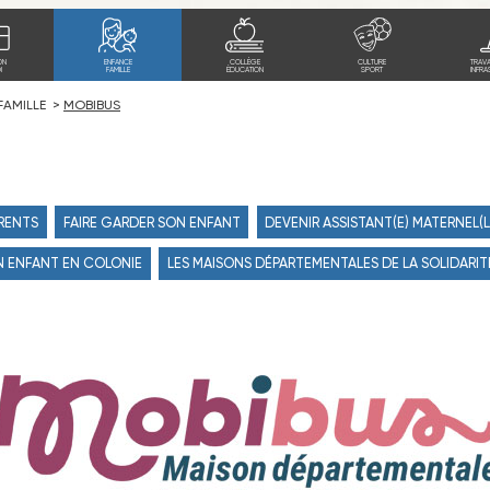
ON
ENFANCE
COLLÈGE
CULTURE
TRAV
I
FAMILLE
ÉDUCATION
SPORT
INFRA
FAMILLE
MOBIBUS
ARENTS
FAIRE GARDER SON ENFANT
DEVENIR ASSISTANT(E) MATERNEL(L
ON ENFANT EN COLONIE
LES MAISONS DÉPARTEMENTALES DE LA SOLIDARIT