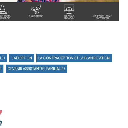
AUX/ROUTES
ENVIRONNEMENT
NUMÉRIQUE
COMMISSION LOCALE
STRUCTURES
INNOVATION
D'INFORMATION
LE)
L'ADOPTION
LA CONTRACEPTION ET LA PLANIFICATION
É
DEVENIR ASSISTANT(E) FAMILIAL(E)