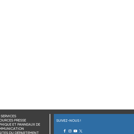
SERVICES
OURCES PRESSE
SUIVEZ-NOUS !
HIQUE ET PANNEAUX DE
MMUNICATION
SITES DU DÉPARTEMENT