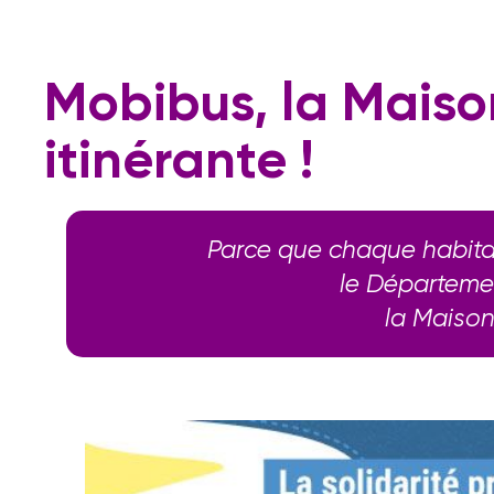
Mobibus,
la
Maiso
itinérante
!
Parce que chaque habitant
le Départemen
la Maison