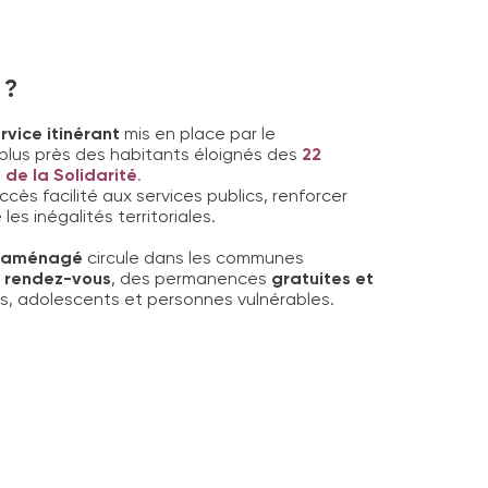
 ?
vice itinérant
mis en place par le
plus près des habitants éloignés des
22
de la Solidarité
.
ccès facilité aux services publics, renforcer
les inégalités territoriales.
t aménagé
circule dans les communes
r rendez-vous
, des permanences
gratuites et
es, adolescents et personnes vulnérables.