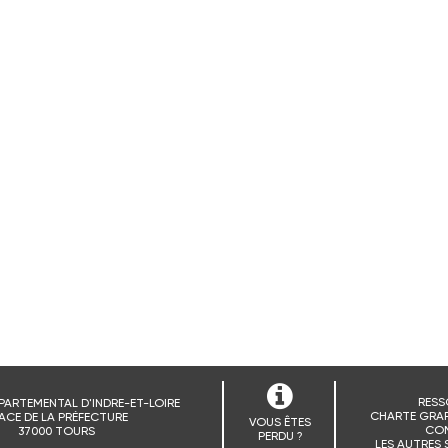
RESS
PARTEMENTAL D'INDRE-ET-LOIRE
CHARTE GRAP
ACE DE LA PRÉFECTURE
VOUS ÊTES
CO
37000 TOURS
PERDU ?
LES AUTRES 