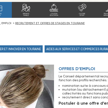
ON
ENFANCE
COLLÈGE
CULTURE
TRAV
I
FAMILLE
ÉDUCATION
SPORT
INFRA
, EMPLOI
RECRUTEMENT ET OFFRES DE STAGES EN TOURAINE
ER ET INNOVER EN TOURAINE
AIDES AUX SERVICES ET COMMERCES RUR
OFFRES D’EMPLOI
Le Conseil départemental recrut
fonction des profils recherchés. 
nomination suite à concours de
mutation (ou détachement) po
collectivités ou fonctions pub
recrutement direct sans conco
Postuler à une offre d’em