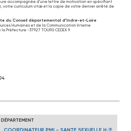
ture accompagnée d’une lettre de motivation en spécifiant
z, votre curriculum vitæ et la copie de votre dernier arrêté de
te du Conseil départemental d’Indre-et-Loire
ources Humaines et de la Communication Interne
e la Préfecture -37927 TOURS CEDEX 9
 04
DÉPARTEMENT
COORDINATEUR PMI - SANTE SEXUELLE H/F