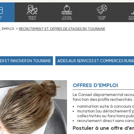
ON
ENFANCE
COLLÈGE
CULTURE
TRAV
I
FAMILLE
ÉDUCATION
SPORT
INFRA
, EMPLOI
RECRUTEMENT ET OFFRES DE STAGES EN TOURAINE
ER ET INNOVER EN TOURAINE
AIDES AUX SERVICES ET COMMERCES RUR
OFFRES D’EMPLOI
Le Conseil départemental recrut
fonction des profils recherchés. 
nomination suite à concours de
mutation (ou détachement) po
collectivités ou fonctions pub
recrutement direct sans conco
Postuler à une offre d’em