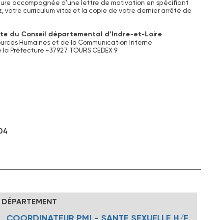
ture accompagnée d’une lettre de motivation en spécifiant
z, votre curriculum vitæ et la copie de votre dernier arrêté de
te du Conseil départemental d’Indre-et-Loire
ources Humaines et de la Communication Interne
e la Préfecture -37927 TOURS CEDEX 9
 04
DÉPARTEMENT
COORDINATEUR PMI - SANTE SEXUELLE H/F