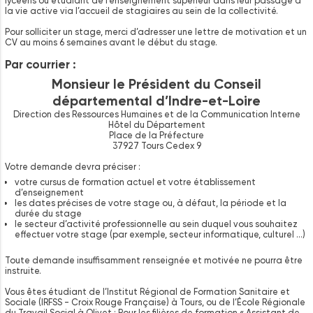
lycéens ou étudiant de l’enseignement supérieur dans leur passage à
la vie active via l’accueil de stagiaires au sein de la collectivité.
Pour solliciter un stage, merci d’adresser une lettre de motivation et un
CV au moins 6 semaines avant le début du stage.
Par courrier :
Monsieur le Président du Conseil
départemental d’Indre-et-Loire
Direction des Ressources Humaines et de la Communication Interne
Hôtel du Département
Place de la Préfecture
37927 Tours Cedex 9
Votre demande devra préciser :
votre cursus de formation actuel et votre établissement
d’enseignement
les dates précises de votre stage ou, à défaut, la période et la
durée du stage
le secteur d’activité professionnelle au sein duquel vous souhaitez
effectuer votre stage (par exemple, secteur informatique, culturel …)
Toute demande insuffisamment renseignée et motivée ne pourra être
instruite.
Vous êtes étudiant de l’Institut Régional de Formation Sanitaire et
Sociale (IRFSS - Croix Rouge Française) à Tours, ou de l’École Régionale
du Travail Social à Olivet : Pour les filières de formation « Assistant de