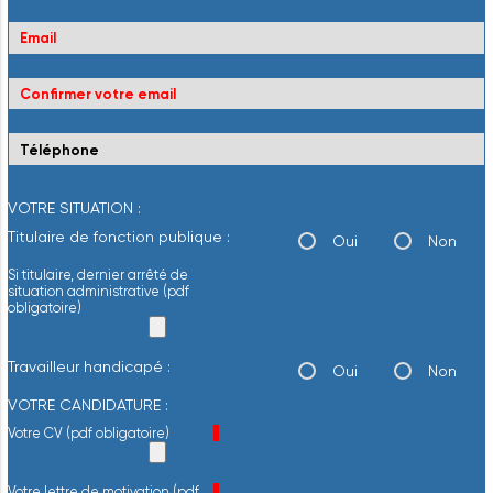
VOTRE SITUATION :
Titulaire de fonction publique :
Oui
Non
Si titulaire, dernier arrêté de
situation administrative (pdf
obligatoire)
Travailleur handicapé :
Oui
Non
VOTRE CANDIDATURE :
Champ obligatoire
Votre CV (pdf obligatoire)
*
Champ obligatoire
Votre lettre de motivation (pdf
*