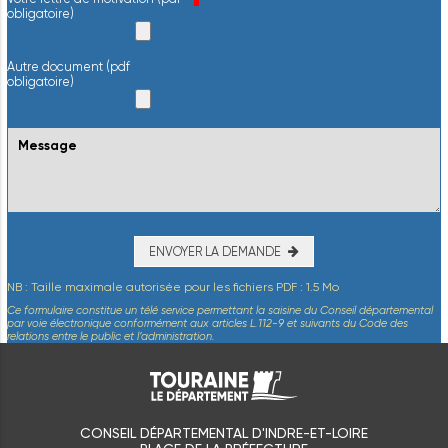
obligatoire)
Autre document (pdf
obligatoire)
ENVOYER LA DEMANDE
NB : Taille maximale autorisée pour les fichiers PDF : 1.5 Mo
Ce formulaire constitue un télé service permettant la saisine du Conseil départemental
par voie électronique conformément aux articles L.112-9 et suivants du Code des
relations entre le public et l’administration.
CONSEIL DÉPARTEMENTAL D'INDRE-ET-LOIRE