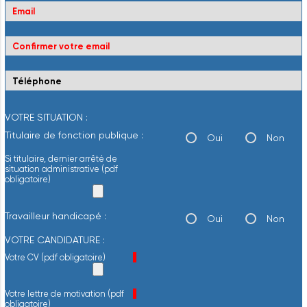
VOTRE SITUATION :
Titulaire de fonction publique :
Oui
Non
Si titulaire, dernier arrêté de
situation administrative (pdf
obligatoire)
Travailleur handicapé :
Oui
Non
VOTRE CANDIDATURE :
Champ obligatoire
Votre CV (pdf obligatoire)
*
Champ obligatoire
Votre lettre de motivation (pdf
*
obligatoire)