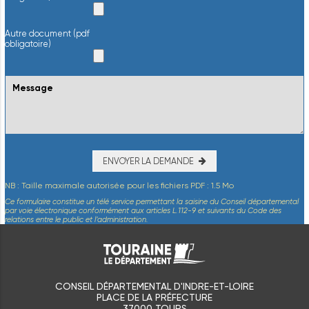
Autre document (pdf
obligatoire)
ENVOYER LA DEMANDE
NB : Taille maximale autorisée pour les fichiers PDF : 1.5 Mo
Ce formulaire constitue un télé service permettant la saisine du Conseil départemental
par voie électronique conformément aux articles L.112-9 et suivants du Code des
relations entre le public et l’administration.
CONSEIL DÉPARTEMENTAL D'INDRE-ET-LOIRE
PLACE DE LA PRÉFECTURE
37000 TOURS