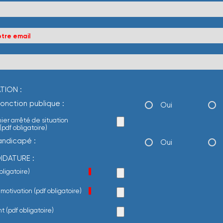
TION :
fonction publique :
Oui
rnier arrêté de situation
(pdf obligatoire)
handicapé :
Oui
IDATURE :
ire
bligatoire)
*
ire
 motivation (pdf obligatoire)
*
 (pdf obligatoire)