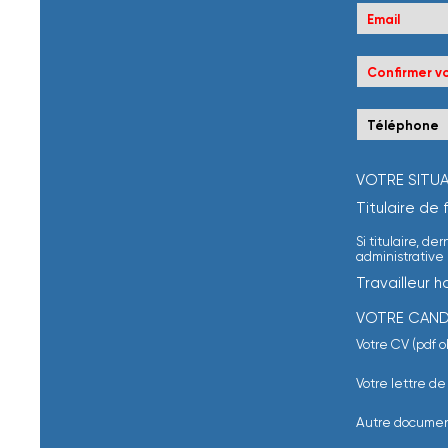
VOTRE SITUA
Titulaire de 
Si titulaire, de
administrative 
Travailleur 
VOTRE CAND
Champ obligato
Votre CV (pdf o
Champ obligato
Votre lettre de
Autre document