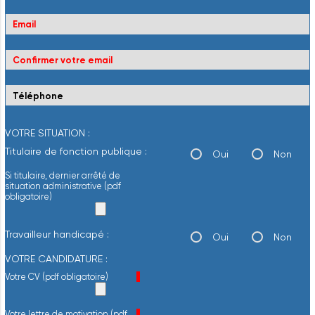
VOTRE SITUATION :
Titulaire de fonction publique :
Oui
Non
Si titulaire, dernier arrêté de
situation administrative (pdf
obligatoire)
Travailleur handicapé :
Oui
Non
VOTRE CANDIDATURE :
Champ obligatoire
Votre CV (pdf obligatoire)
*
Champ obligatoire
Votre lettre de motivation (pdf
*