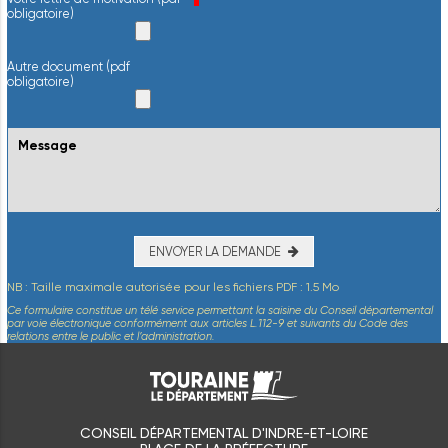
obligatoire)
Autre document (pdf
obligatoire)
ENVOYER LA DEMANDE
NB : Taille maximale autorisée pour les fichiers PDF : 1.5 Mo
Ce formulaire constitue un télé service permettant la saisine du Conseil départemental
par voie électronique conformément aux articles L.112-9 et suivants du Code des
relations entre le public et l’administration.
CONSEIL DÉPARTEMENTAL D'INDRE-ET-LOIRE