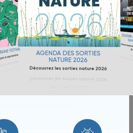
DEVENIR A
FAMIL
Le Département 
FESTIVAL
d'ac
septembre
AGENDA DES SORTIES
NATURE 2026
Découvrez les sorties nature 2026