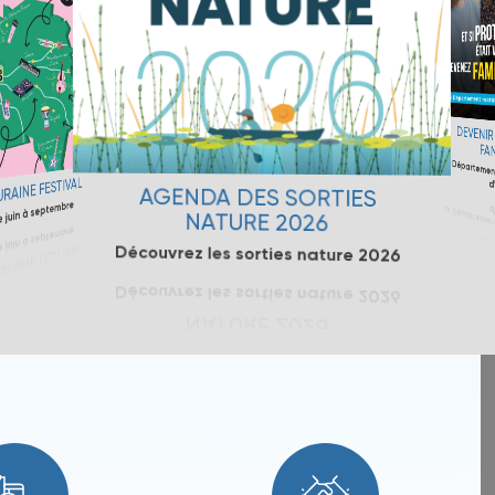
DEVENIR A
FAMIL
Le Département 
FESTIVAL
d'ac
septembre
AGENDA DES SORTIES
NATURE 2026
Découvrez les sorties nature 2026