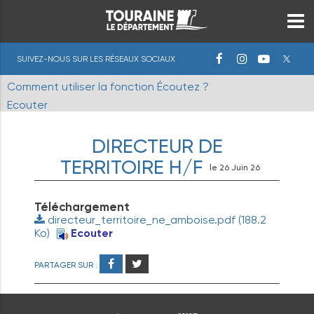
SUIVEZ-NOUS SUR LES RÉSEAUX SOCIAUX
Comment utiliser la fonction Écoutez ?
Ecouter
DIRECTEUR DE
TERRITOIRE H/F
le 26 Juin 26
Téléchargement
directeur_territoire_ne_amboise.pdf
(188.2
Ko)
Ecouter
PARTAGER SUR :