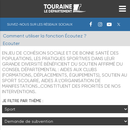
SUIVEZ-NOUS SUR LES RÉSEAUX SOCIAUX
Comment utiliser la fonction Écoutez ?
Ecouter
ENJEU DE COHÉSION SOCIALE ET DE BONNE SANTÉ DES
POPULATIONS, LES PRATIQUES SPORTIVES DANS LEUR
GRANDE DIVERSITÉ BÉNÉFICIENT DU SOUTIEN AFFIRMÉ DU
CONSEIL DÉPARTEMENTAL : AIDES AUX CLUBS
(FORMATIONS, DÉPLACEMENTS, ÉQUIPEMENTS), SOUTIEN AU
SPORT SCOLAIRE, AIDES À L’ORGANISATION DE
MANIFESTATIONS…CONSTITUENT DES PRIORITÉS DE NOS
INTERVENTIONS.
JE FILTRE PAR THÈME :