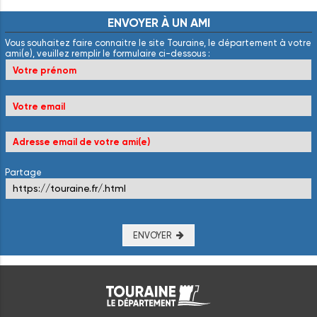
ENVOYER
À
UN
AMI
Vous souhaitez faire connaitre le site Touraine, le département à votre
ami(e), veuillez remplir le formulaire ci-dessous :
Partage
ENVOYER