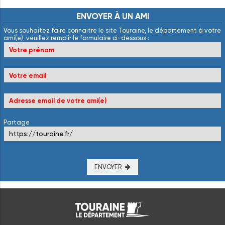
ENVOYER
À
UN
AMI
Vous souhaitez faire connaitre le site Touraine, le département à votre
ami(e), veuillez remplir le formulaire ci-dessous :
Partage
ENVOYER