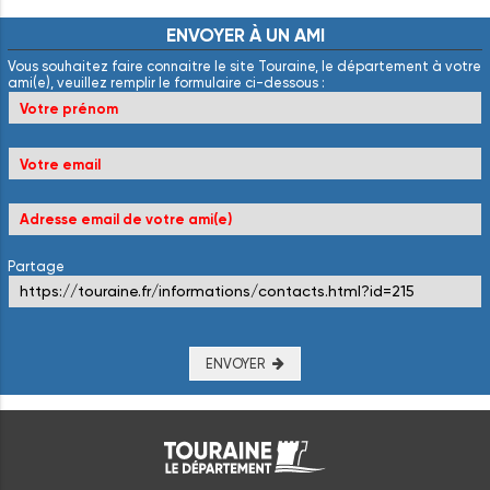
ENVOYER
À
UN
AMI
Vous souhaitez faire connaitre le site Touraine, le département à votre
ami(e), veuillez remplir le formulaire ci-dessous :
Partage
ENVOYER