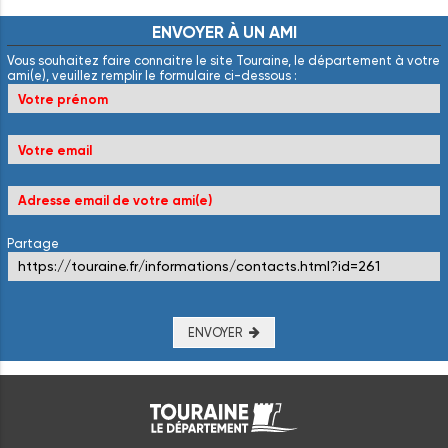
ENVOYER
À
UN
AMI
Vous souhaitez faire connaitre le site Touraine, le département à votre
ami(e), veuillez remplir le formulaire ci-dessous :
Partage
ENVOYER