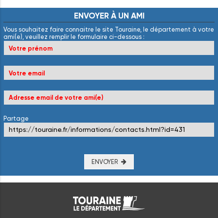
ENVOYER
À
UN
AMI
Vous souhaitez faire connaitre le site Touraine, le département à votre
ami(e), veuillez remplir le formulaire ci-dessous :
Partage
ENVOYER