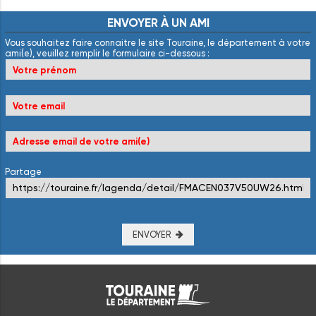
ENVOYER
À
UN
AMI
Vous souhaitez faire connaitre le site Touraine, le département à votre
ami(e), veuillez remplir le formulaire ci-dessous :
Partage
ENVOYER