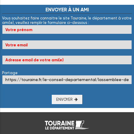
ENVOYER
À
UN
AMI
Vous souhaitez faire connaitre le site Touraine, le département à votre
ami(e), veuillez remplir le formulaire ci-dessous :
Partage
ENVOYER