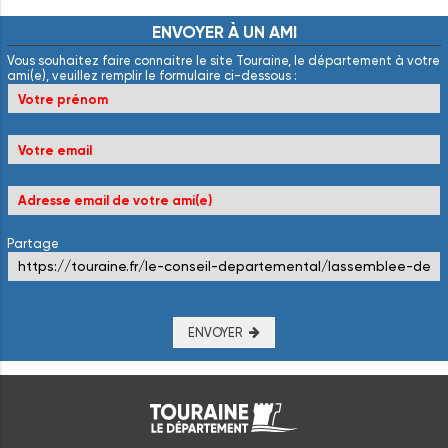
ENVOYER
À
UN
AMI
Vous souhaitez faire connaitre le site Touraine, le département à votre
ami(e), veuillez remplir le formulaire ci-dessous :
Partage
ENVOYER