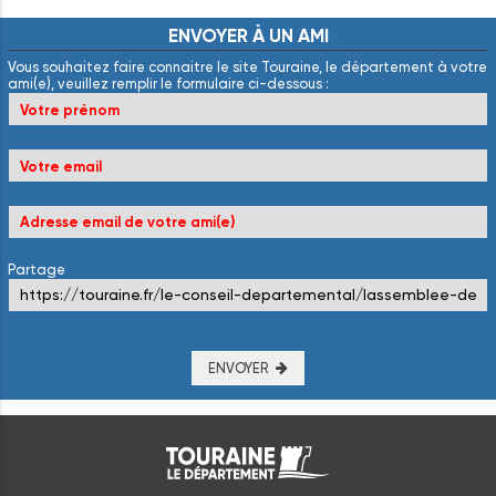
ENVOYER
À
UN
AMI
Vous souhaitez faire connaitre le site Touraine, le département à votre
ami(e), veuillez remplir le formulaire ci-dessous :
Partage
ENVOYER