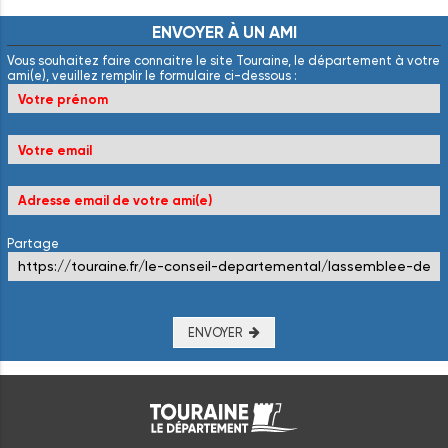
ENVOYER
À
UN
AMI
Vous souhaitez faire connaitre le site Touraine, le département à votre
ami(e), veuillez remplir le formulaire ci-dessous :
Partage
ENVOYER