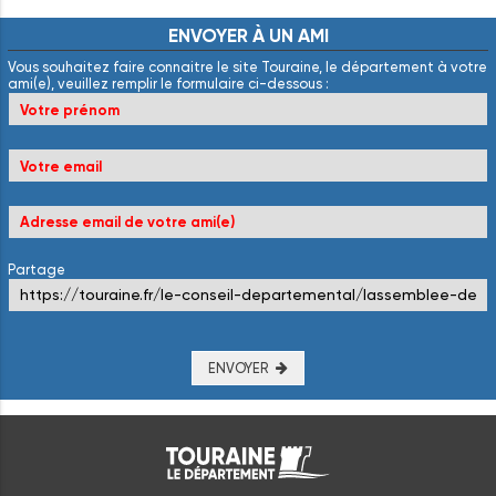
ENVOYER
À
UN
AMI
Vous souhaitez faire connaitre le site Touraine, le département à votre
ami(e), veuillez remplir le formulaire ci-dessous :
Partage
ENVOYER