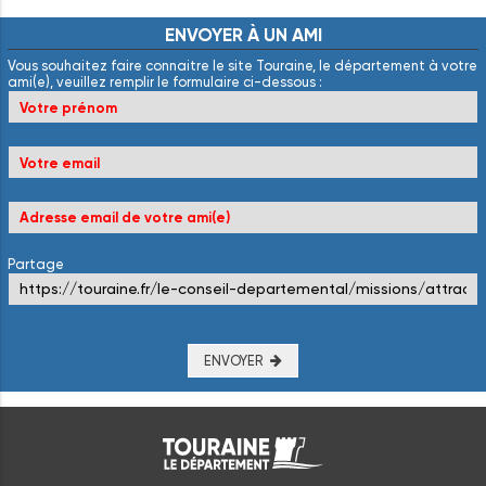
ENVOYER
À
UN
AMI
Vous souhaitez faire connaitre le site Touraine, le département à votre
ami(e), veuillez remplir le formulaire ci-dessous :
Partage
ENVOYER